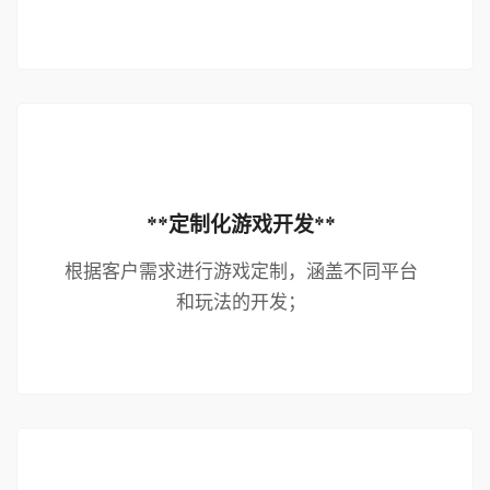
**定制化游戏开发**
根据客户需求进行游戏定制，涵盖不同平台
和玩法的开发；