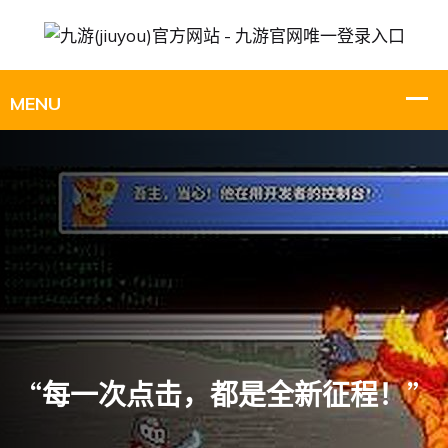
“每一次点击，都是全新征程！”