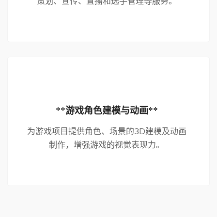
策划、宣传、直播和选手管理等服务。
**游戏角色建模与动画**
为游戏项目提供角色、场景的3D建模及动画
制作，增强游戏的视觉表现力。