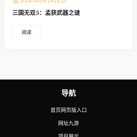
2026-04-05 14:15:12
三国无双5：孟获武器之谜
阅读
导航
首页网页版入口
网址九游
项目展示