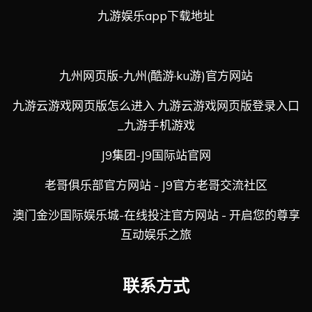
九游娱乐app下载地址
九州网页版-九州(酷游·ku游)官方网站
九游云游戏网页版怎么进入 九游云游戏网页版登录入口
_九游手机游戏
J9集团-J9国际站官网
老哥俱乐部官方网站 - J9官方老哥交流社区
澳门金沙国际娱乐城-在线投注官方网站 - 开启您的尊享
互动娱乐之旅
联系方式