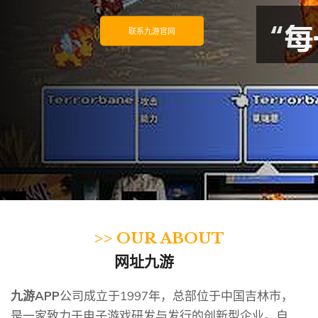
联系九游官网
>> OUR ABOUT
网址九游
九游APP
公司成立于1997年，总部位于中国吉林市，
是一家致力于电子游戏研发与发行的创新型企业。自