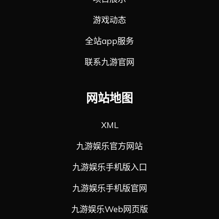
游戏动态
全站app服务
联系九游官网
网站地图
XML
九游娱乐官方网站
九游娱乐手机版入口
九游娱乐手机版官网
九游娱乐Web网页版