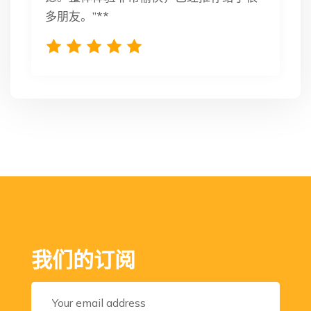
多朋友。”**
我们的订阅