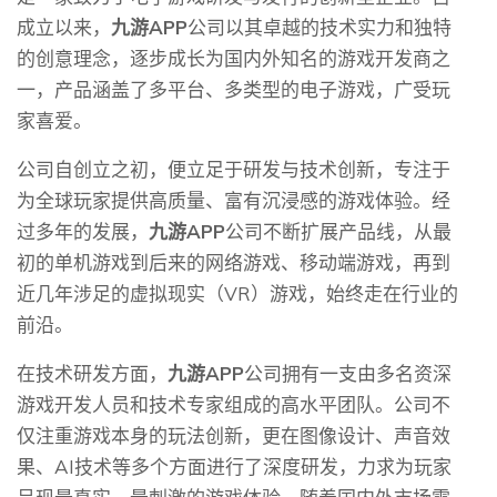
成立以来，
九游APP
公司以其卓越的技术实力和独特
的创意理念，逐步成长为国内外知名的游戏开发商之
一，产品涵盖了多平台、多类型的电子游戏，广受玩
家喜爱。
公司自创立之初，便立足于研发与技术创新，专注于
为全球玩家提供高质量、富有沉浸感的游戏体验。经
过多年的发展，
九游APP
公司不断扩展产品线，从最
初的单机游戏到后来的网络游戏、移动端游戏，再到
近几年涉足的虚拟现实（VR）游戏，始终走在行业的
前沿。
在技术研发方面，
九游APP
公司拥有一支由多名资深
游戏开发人员和技术专家组成的高水平团队。公司不
仅注重游戏本身的玩法创新，更在图像设计、声音效
果、AI技术等多个方面进行了深度研发，力求为玩家