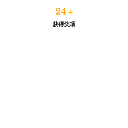
+
24
获得奖项